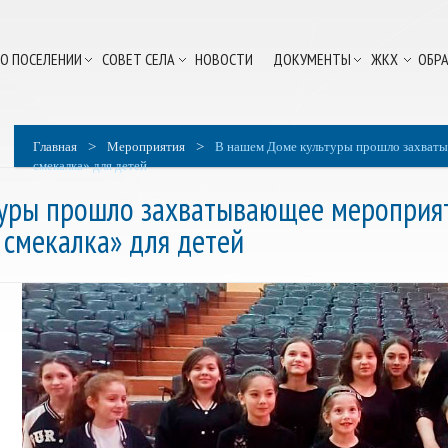
О ПОСЕЛЕНИИ
СОВЕТ СЕЛА
НОВОСТИ
ДОКУМЕНТЫ
ЖКХ
ОБРА
>
>
Главная
Мероприятия
В нашем Доме культуры прошло захваты
смекалка» для детей
туры прошло захватывающее мероприя
 смекалка» для детей