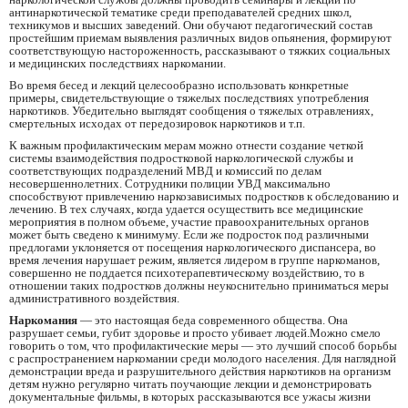
антинаркотической тематике среди преподавателей средних школ,
техникумов и высших заведений. Они обучают педагогический состав
простейшим приемам выявления различных видов опьянения, формируют
соответствующую настороженность, рассказывают о тяжких социальных
и медицинских последствиях наркомании.
Во время бесед и лекций целесообразно использовать конкретные
примеры, свидетельствующие о тяжелых последствиях употребления
наркотиков. Убедительно выглядят сообщения о тяжелых отравлениях,
смертельных исходах от передозировок наркотиков и т.п.
К важным профилактическим мерам можно отнести создание четкой
системы взаимодействия подростковой наркологической службы и
соответствующих подразделений МВД и комиссий по делам
несовершеннолетних. Сотрудники полиции УВД максимально
способствуют привлечению наркозависимых подростков к обследованию и
лечению. В тех случаях, когда удается осуществить все медицинские
мероприятия в полном объеме, участие правоохранительных органов
может быть сведено к минимуму. Если же подросток под различными
предлогами уклоняется от посещения наркологического диспансера, во
время лечения нарушает режим, является лидером в группе наркоманов,
совершенно не поддается психотерапевтическому воздействию, то в
отношении таких подростков должны неукоснительно приниматься меры
административного воздействия.
Наркомания
— это настоящая беда современного общества. Она
разрушает семьи, губит здоровье и просто убивает людей.Можно смело
говорить о том, что профилактические меры — это лучший способ борьбы
с распространением наркомании среди молодого населения. Для наглядной
демонстрации вреда и разрушительного действия наркотиков на организм
детям нужно регулярно читать поучающие лекции и демонстрировать
документальные фильмы, в которых рассказываются все ужасы жизни