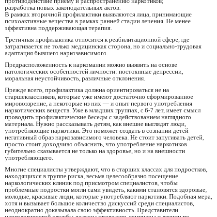
противодействие приёму и распространению наркотиков;
разработка новых законодательных актов.
В рамках вторичной профилактики выявляются лица, принимающие
психоактивные вещества в рамках ранней стадии лечения. Не менее
эффективна поддерживающая терапия.
Третичная профилактика относится к реабилитационной сфере, где
затрагивается не только медицинская сторона, но и социально-трудовая
адаптация бывшего наркозависимого.
Предрасположенность к наркомании можно выявить на основе
патологических особенностей личности: постоянные депрессии,
моральная неустойчивость, различные отклонения.
Прежде всего, профилактика должна ориентироваться не на
старшеклассников, которые уже имеют достаточно сформированное
мировоззрение, а некоторые из них — и опыт первого употребления
наркотических веществ. Уже в младших группах, с 6-7 лет, имеет смысл
проводить профилактические беседы с задействованием наглядного
материала. Нужно рассказывать детям, как внешне выглядят люди,
употребляющие наркотики. Это поможет создать в сознании детей
негативный образ наркозависимого человека. Не стоит запугивать детей,
просто стоит доходчиво объяснить, что употребление наркотиков
губительно сказывается не только на здоровье, но и на внешности
употребляющего.
Многие специалисты утверждают, что в старших классах для подростков,
находящихся в группе риска, весьма целесообразно посещение
наркологических клиник под присмотром специалистов, чтобы
проблемные подростки могли сами увидеть, какими становятся здоровые,
молодые, красивые люди, которые употребляют наркотики. Подобная мера,
хотя и вызывает большое количество дискуссий среди специалистов,
неоднократно доказывала свою эффективность. Представители
наркологической службы должны проводить семинары и лекции по