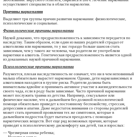
осуществляют специалисты в области наркологии.
Причины наркомании
Выделяют три группы причин развития наркомании: физиологические,
психологические и социальные.
Физиологические причины наркомании
Наукой доказано, что предрасположенность к зависимости передается по
наследству. Таким образом, если один из ваших родителей страдал от
алкоголизма или наркомании, то у вас гораздо больше шансов стать
зависимым, чем у такого же человека, чьи родители не употребляли
наркотики и алкоголь. Генетическая предрасположенность является одной
из доказанных наукой причиной наркомании.
Психологические причины наркомании
Разумеется, плохая наследственность не означает, что ни в чем неповинный
малыш обязательно вырастет наркоманом. Однако, дети наркозависимых и
алкоголиков находятся в группе риска. Родители должны быть
внимательны вдвойне и принимать активное участие в жизнедеятельности
своего чада, если в роду были зависимые. Часто причиной наркомании
может послужить травма из детства. Например, сексуальное или
физическое насилие, что в дальнейшем без должной психологической
помощи обязательно приведет к постоянному беспокойству, стрессам,
депрессиям и апатии. Даже недостаток внимания со стороны родителей
может стать причиной проявления тех же симптомов, которые в
дальнейшем подросток будет пытаться преодолеть с помощью
наркотических веществ. Вот еще ряд возможных причин, которые
приводят к психологическому дискомфорту как детей, так и взрослых:
— Чрезмерная опека ребенка;
— Насилие в семье;