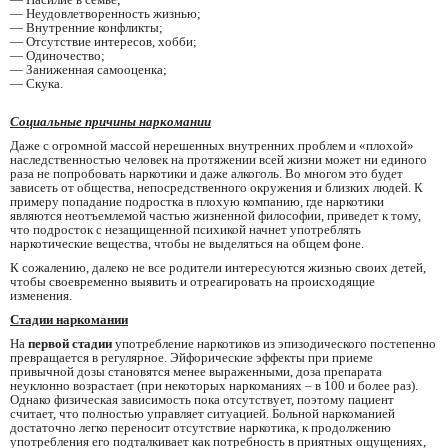
— Неудовлетворенность жизнью;
— Внутренние конфликты;
— Отсутствие интересов, хобби;
— Одиночество;
— Заниженная самооценка;
— Скука.
Социальные причины наркомании
Даже с огромной массой нерешенных внутренних проблем и «плохой»
наследственностью человек на протяжении всей жизни может ни единого
раза не попробовать наркотики и даже алкоголь. Во многом это будет
зависеть от общества, непосредственного окружения и близких людей. К
примеру попадание подростка в плохую компанию, где наркотики
являются неотъемлемой частью жизненной философии, приведет к тому,
что подросток с незащищенной психикой начнет употреблять
наркотические вещества, чтобы не выделяться на общем фоне.
К сожалению, далеко не все родители интересуются жизнью своих детей,
чтобы своевременно выявить и отреагировать на происходящие
изменения.
Стадии наркомании
На
первой стадии
употребление наркотиков из эпизодического постепенно
превращается в регулярное. Эйфорические эффекты при приеме
привычной дозы становятся менее выраженными, доза препарата
неуклонно возрастает (при некоторых наркоманиях – в 100 и более раз).
Однако физическая зависимость пока отсутствует, поэтому пациент
считает, что полностью управляет ситуацией. Больной наркоманией
достаточно легко переносит отсутствие наркотика, к продолжению
употребления его подталкивает как потребность в приятных ощущениях,