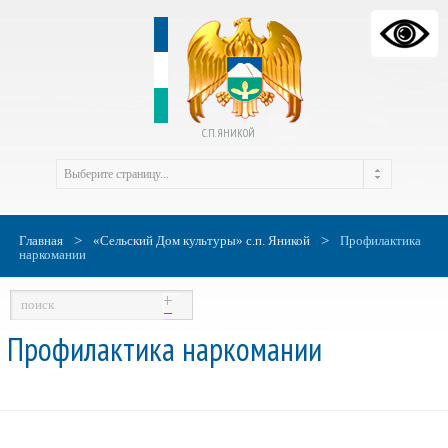
С.П. ЯНИКОЙ
>
>
Главная
«Сельский Дом культуры» с.п. Яникой
Профилактика
наркомании
Профилактика наркомании