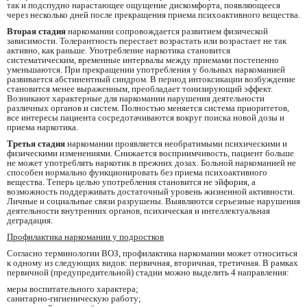
так и подспудно нарастающее ощущение дискомфорта, появляющееся
через несколько дней после прекращения приема психоактивного вещества.
Вторая стадия
наркомании сопровождается развитием физической
зависимости. Толерантность перестает возрастать или возрастает не так
активно, как раньше. Употребление наркотика становится
систематическим, временные интервалы между приемами постепенно
уменьшаются. При прекращении употребления у больных наркоманией
развивается абстинентный синдром. В период интоксикации возбуждение
становится менее выраженным, преобладает тонизирующий эффект.
Возникают характерные для наркомании нарушения деятельности
различных органов и систем. Полностью меняется система приоритетов,
все интересы пациента сосредотачиваются вокруг поиска новой дозы и
приема наркотика.
Третья стадия
наркомании проявляется необратимыми психическими и
физическими изменениями. Снижается восприимчивость, пациент больше
не может употреблять наркотик в прежних дозах. Больной наркоманией не
способен нормально функционировать без приема психоактивного
вещества. Теперь целью употребления становится не эйфория, а
возможность поддерживать достаточный уровень жизненной активности.
Личные и социальные связи разрушены. Выявляются серьезные нарушения
деятельности внутренних органов, психическая и интеллектуальная
деградация.
Профилактика наркомании у подростков
Согласно терминологии ВОЗ, профилактика наркомании может относиться
к одному из следующих видов: первичная, вторичная, третичная. В рамках
первичной (предупредительной) стадии можно выделить 4 направления:
меры воспитательного характера;
санитарно-гигиеническую работу;