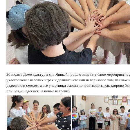
30 июля в Доме культуры с.п. Яникой прошло замечательное мероприятие 
участвовали в веселых играх и делились своими историями о том, как важн
радостью и смехом, а все участники смогли почувствовать, как здорово бы
пришел, и надеемся на новые встречи!