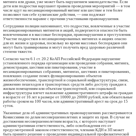
митинга или драки, уже может быть нарушением законодательства. Если
дети или подростки нарушают правила проведения мероприятий — в том
числе идут на несанкционированный митинг или шествие и тем более
позволяют там себе хулиганские действия, — они подлежат
ответственности наравне с прочими участниками правонарушения.
Сотрудники полиции напоминают, что подростки, вовлеченные в участие
несанкционированных митингов и акций, подвергаются опасности быть
вовлеченными и в массовые беспорядки, правонарушения и преступления.
Участие подростков в несанкционированных митингах и акциях опасно
для их жизни и здоровья, поскольку во время массовых беспорядков они
могут быть травмированы и могут получить вред здоровью различной
степени тяжести.
Согласно части 6.1 ст. 20.2 КоАП Российской Федерации нарушение
установленного порядка организации или проведения собрания, митинга,
демонстрации, шествия или пикетирования, участие в
несанкционированных собраниях, митингах, шествиях и пикетированиях,
повлекших создание помех функционированию объектов
жизнеобеспечению, транспортной и социальной инфраструктуры, связи,
движению пешеходов и транспортных средств либо доступу граждан к
жилым помещениям или объектам транспортной, или социальной
инфраструктуры влечет наложение административного штрафа на граждан
в возрасте от 16 лет в размере от 10000 до 20000 рублей, или обязательные
работы сроком на 100 часов, или административный арест на срок до 15
суток.
Указанные дела об административных правонарушениях рассматриваются
Комиссиями по делам несовершеннолетних и защите их прав. В случае не
достижения несовершеннолетним возраста, с которого наступает
административная ответственность, либо освобождения его от
предусмотренной законом ответственности, членами КДН и ЗП может
быть принято решение о проведении индивидуальной профилактической