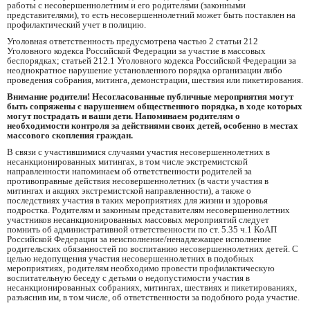
работы с несовершеннолетним и его родителями (законными
представителями), то есть несовершеннолетний может быть поставлен на
профилактический учет в полицию.
Уголовная ответственность предусмотрена частью 2 статьи 212
Уголовного кодекса Российской Федерации за участие в массовых
беспорядках; статьей 212.1 Уголовного кодекса Российской Федерации за
неоднократное нарушение установленного порядка организации либо
проведения собрания, митинга, демонстрации, шествия или пикетирования.
Внимание родители! Несогласованные публичные мероприятия могут
быть сопряжены с нарушением общественного порядка, в ходе которых
могут пострадать и ваши дети. Напоминаем родителям о
необходимости контроля за действиями своих детей, особенно в местах
массового скопления граждан.
В связи с участившимися случаями участия несовершеннолетних в
несанкционированных митингах, в том числе экстремистской
направленности напоминаем об ответственности родителей за
противоправные действия несовершеннолетних (в части участия в
митингах и акциях экстремистской направленности), а также о
последствиях участия в таких мероприятиях для жизни и здоровья
подростка. Родителям и законным представителям несовершеннолетних
участников несанкционированных массовых мероприятий следует
помнить об административной ответственности по ст. 5.35 ч.1 КоАП
Российской Федерации за неисполнение/ненадлежащее исполнение
родительских обязанностей по воспитанию несовершеннолетних детей. С
целью недопущения участия несовершеннолетних в подобных
мероприятиях, родителям необходимо провести профилактическую
воспитательную беседу с детьми о недопустимости участия в
несанкционированных собраниях, митингах, шествиях и пикетированиях,
разъяснив им, в том числе, об ответственности за подобного рода участие.