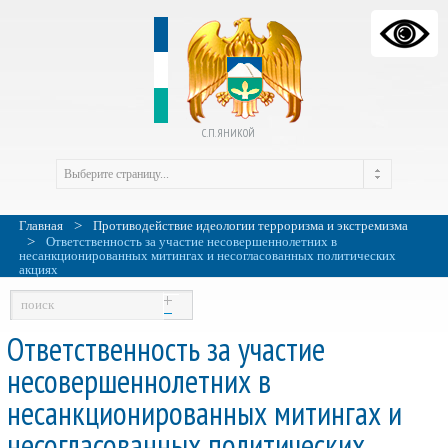
С.П. ЯНИКОЙ
>
Главная
Противодействие идеологии терроризма и экстремизма
>
Ответственность за участие несовершеннолетних в
несанкционированных митингах и несогласованных политических
акциях
Ответственность за участие
несовершеннолетних в
несанкционированных митингах и
несогласованных политических