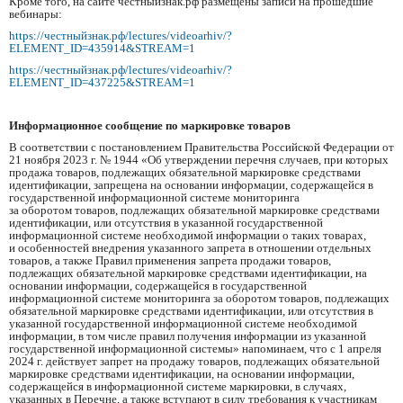
Кроме того, на сайте честныйзнак.рф размещены записи на прошедшие
вебинары:
https://честныйзнак.рф/lectures/videoarhiv/?
ELEMENT_ID=435914&STREAM=1
https://честныйзнак.рф/lectures/videoarhiv/?
ELEMENT_ID=437225&STREAM=1
Информационное сообщение по маркировке товаров
В соответствии с постановлением Правительства Российской Федерации от
21 ноября 2023 г. № 1944 «Об утверждении перечня случаев, при которых
продажа товаров, подлежащих обязательной маркировке средствами
идентификации, запрещена на основании информации, содержащейся в
государственной информационной системе мониторинга
за оборотом товаров, подлежащих обязательной маркировке средствами
идентификации, или отсутствия в указанной государственной
информационной системе необходимой информации о таких товарах,
и особенностей внедрения указанного запрета в отношении отдельных
товаров, а также Правил применения запрета продажи товаров,
подлежащих обязательной маркировке средствами идентификации, на
основании информации, содержащейся в государственной
информационной системе мониторинга за оборотом товаров, подлежащих
обязательной маркировке средствами идентификации, или отсутствия в
указанной государственной информационной системе необходимой
информации, в том числе правил получения информации из указанной
государственной информационной системы» напоминаем, что с 1 апреля
2024 г. действует запрет на продажу товаров, подлежащих обязательной
маркировке средствами идентификации, на основании информации,
содержащейся в информационной системе маркировки, в случаях,
указанных в Перечне, а также вступают в силу требования к участникам