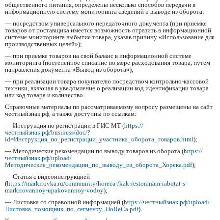
общественного питания, определены несколько способов передачи в
информационную систему мониторинга сведений о выводе из оборота:
— посредством универсального передаточного документа (при приемке
товаров от поставщика имеется возможность отразить в информационной
системе мониторинга выбытие товара, указав причину «Использование для
производственных целей»);
— при приемке товаров на свой баланс в информационной системе
мониторинга (постепенное списание по мере расходования товара, путем
направления документа «Вывод из оборота»);
— при реализации товара покупателю посредством контрольно-кассовой
техники, включая в уведомление о реализации код идентификации товара
или код товара и количество.
Справочные материалы по рассматриваемому вопросу размещены на сайт
честныйзнак.рф, а также доступны по ссылкам:
— Инструкция по регистрации в ГИС МТ (
https://
честныйзнак.рф/business/doc/?
id=Инструкция_по_регистрации_участника_оборота_товаров.html
);
— Методические рекомендации по выводу товаров из оборота (
https://
честныйзнак.рф/upload/
Методические_рекомендации_по_выводу_из_оборота_Хорека.pdf
);
— Статья с видеоинструкцией
(
https://markirovka.ru/community/horeca-/kak-restoranam-rabotat-s-
markirovannoy-upakovannoy-vodoy
);
— Листовка со справочной информацией (
https://честныйзнак.рф/upload/
Листовка_помощник_по_сегменту_HoReCa.pdf
).