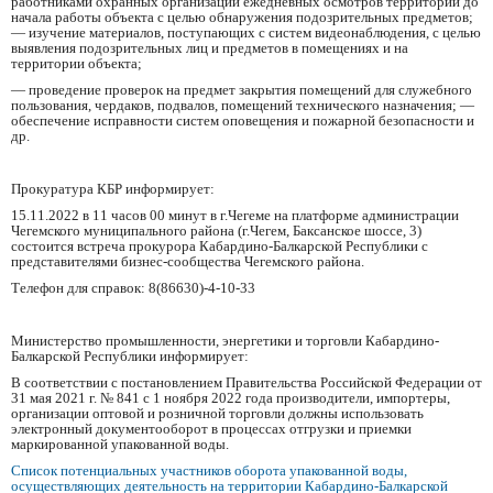
работниками охранных организаций ежедневных осмотров территорий до
начала работы объекта с целью обнаружения подозрительных предметов;
— изучение материалов, поступающих с систем видеонаблюдения, с целью
выявления подозрительных лиц и предметов в помещениях и на
территории объекта;
— проведение проверок на предмет закрытия помещений для служебного
пользования, чердаков, подвалов, помещений технического назначения; —
обеспечение исправности систем оповещения и пожарной безопасности и
др.
Прокуратура КБР информирует:
15.11.2022 в 11 часов 00 минут в г.Чегеме на платформе администрации
Чегемского муниципального района (г.Чегем, Баксанское шоссе, 3)
состоится встреча прокурора Кабардино-Балкарской Республики с
представителями бизнес-сообщества Чегемского района.
Телефон для справок: 8(86630)-4-10-33
Министерство промышленности, энергетики и торговли Кабардино-
Балкарской Республики информирует:
В соответствии с постановлением Правительства Российской Федерации от
31 мая 2021 г. № 841 с 1 ноября 2022 года производители, импортеры,
организации оптовой и розничной торговли должны использовать
электронный документооборот в процессах отгрузки и приемки
маркированной упакованной воды.
Список потенциальных участников оборота упакованной воды,
осуществляющих деятельность на территории Кабардино-Балкарской