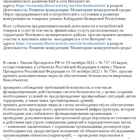
экономического развития КБР в сети Интернет по
адресу
https://economy.kbr.ru/activity/razvitie-konkurentsii/
в разделе
Деятельность/ Развитие конкуренции/ Мониторинг конкурентной среды/.
Опрос предпринимателей и потребителей о состоянии и развитии
конкуренции на товарных рынках Кабардино-Балкарской Республики.
Всех субъектов предпринимательской деятельности и потребителей
товаров и услуг (в том числе, финансовых услуг), расположенных на
территории Чегемского муниципльного района просим принять активное
участие и заполнить анкеты находящиеся в сети Интернет по
адресу
https://economy.kbr.ru/activity/razvitie-konkurentsii/
в разделе
Деятельность/ Развитие конкуренции/ Мониторинг конкурентной среды/.
В связи с Указом Президента РФ от 19 октября 2022 г. № 757 «О мерах,
осуществляемых в субъектах Российской Федерации в связи с Указом
Президента Российской Федерации от 19 октября 2022 г. № 756», просим
принять дополнительные меры по обеспечению безопасности вверенных
Вам объектов:
проверить соблюдение требований безопасности, в том числе
функционирование действующих систем безопасности, с целью создания
необходимых условий по предупреждению чрезвычайных ситуаций, актов
терроризма, а также иных противоправных деяний;
принять дополнительные меры (в случае необходимости) по обеспечению
безопасности, прежде всего, критически важной инфраструктуры, которая
необходима для стабильного функционирования организации: —
проведение дополнительных инструктажей среди персонала по готовности
к действиям при угрозе совершения диверсий и террористических актов;
— изменение заключенных с охранными организациями договоров (при
необходимости), предусмотрев положение об обязательном обследовании
организациями объектов (территорий); — проведение персоналом и