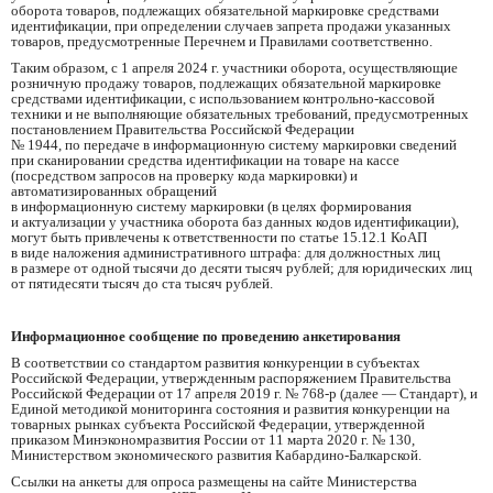
оборота товаров, подлежащих обязательной маркировке средствами
идентификации, при определении случаев запрета продажи указанных
товаров, предусмотренные Перечнем и Правилами соответственно.
Таким образом, с 1 апреля 2024 г. участники оборота, осуществляющие
розничную продажу товаров, подлежащих обязательной маркировке
средствами идентификации, с использованием контрольно-кассовой
техники и не выполняющие обязательных требований, предусмотренных
постановлением Правительства Российской Федерации
№ 1944, по передаче в информационную систему маркировки сведений
при сканировании средства идентификации на товаре на кассе
(посредством запросов на проверку кода маркировки) и
автоматизированных обращений
в информационную систему маркировки (в целях формирования
и актуализации у участника оборота баз данных кодов идентификации),
могут быть привлечены к ответственности по статье 15.12.1 КоАП
в виде наложения административного штрафа: для должностных лиц
в размере от одной тысячи до десяти тысяч рублей; для юридических лиц
от пятидесяти тысяч до ста тысяч рублей.
Информационное сообщение по проведению анкетирования
В соответствии со стандартом развития конкуренции в субъектах
Российской Федерации, утвержденным распоряжением Правительства
Российской Федерации от 17 апреля 2019 г. № 768-р (далее — Стандарт), и
Единой методикой мониторинга состояния и развития конкуренции на
товарных рынках субъекта Российской Федерации, утвержденной
приказом Минэкономразвития России от 11 марта 2020 г. № 130,
Министерством экономического развития Кабардино-Балкарской.
Ссылки на анкеты для опроса размещены на сайте Министерства