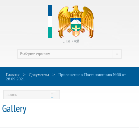
С.П. ЯНИКОЙ
>
>
Главная
Документы
Приложение к Постановлению №66 от
28.09.2021
Gallery