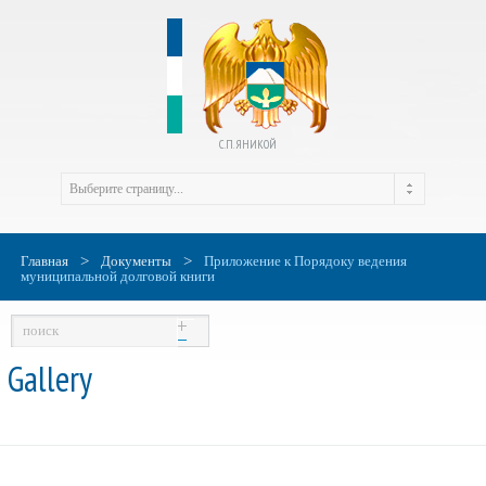
С.П. ЯНИКОЙ
>
>
Главная
Документы
Приложение к Порядоку ведения
муниципальной долговой книги
Gallery