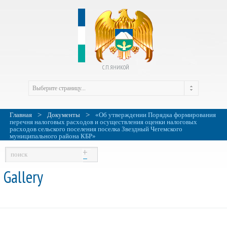
С.П. ЯНИКОЙ
>
>
Главная
Документы
«Об утверждении Порядка формирования
перечня налоговых расходов и осуществления оценки налоговых
расходов сельского поселения поселка Звездный Чегемского
муниципального района КБР»
Gallery