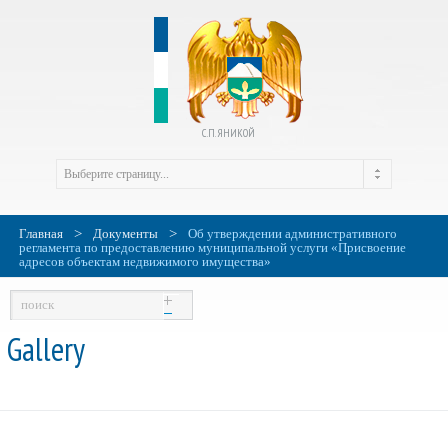
С.П. ЯНИКОЙ
>
>
Главная
Документы
Об утверждении административного
регламента по предоставлению муниципальной услуги «Присвоение
адресов объектам недвижимого имущества»
Gallery